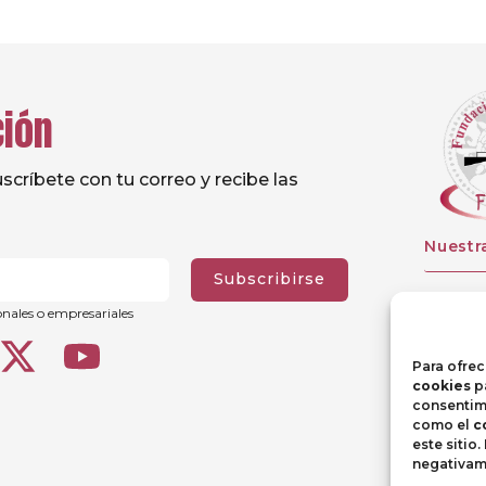
ción
críbete con tu correo y recibe las
Nuestr
Subscribirse
onales o empresariales
Para ofrec
cookies
pa
consentimi
como el
c
este sitio
negativame