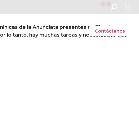


inicas de la Anunciata presentes en 21 países.
s
Vida escolar
Admisiones
Contáctanos
por lo tanto, hay muchas tareas y necesidades que
Next