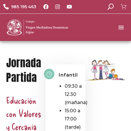
985 195 463
Jornada
Partida
Infantil
09:30 a
12:30
Educación
(mañana)
con Valores
15:00 a
17:00
y Cercanía
(tarde)