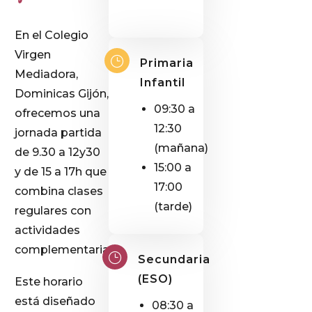
En el Colegio
Virgen
Primaria
Mediadora,
Infantil
Dominicas Gijón,
09:30 a
ofrecemos una
12:30
jornada partida
(mañana)
de 9.30 a 12y30
15:00 a
y de 15 a 17h que
17:00
combina clases
(tarde)
regulares con
actividades
complementarias.
Secundaria
(ESO)
Este horario
está diseñado
08:30 a