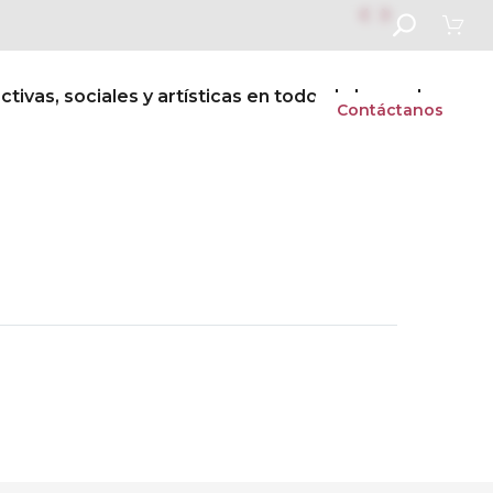


ivas, sociales y artísticas en todo el alumnado
s
Vida escolar
Admisiones
Contáctanos
Next