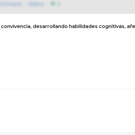
 Primaria
Yellow
0
vivencia, desarrollando habilidades cognitivas, afect
Conócenos
Así educamo