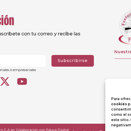
ción
críbete con tu correo y recibe las
Nuestr
Subscribirse
onales o empresariales
Para ofrec
cookies
pa
consentimi
como el
c
este sitio
negativame
ro C.A
en Colaboración con
Educa Digital