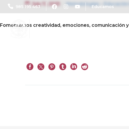
July 11, 2025
Metodologías – Educación
985 195 463
Educamos
Fomentamos creatividad, emociones, comunicación y con
Prev