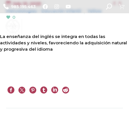


July 10, 2025
985 195 463
Metodologías – Educación Infantil
Yellow
0
La enseñanza del inglés se integra en todas las
actividades y niveles, favoreciendo la adquisición natural
y progresiva del idioma
Prev
Next