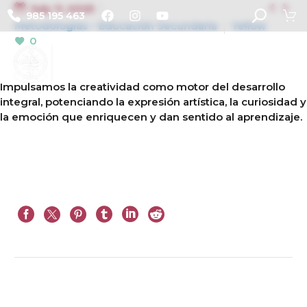


July 11, 2025
985 195 463
Metodologías – Educación Secundaria
Yellow
0
Impulsamos la creatividad como motor del desarrollo
integral, potenciando la expresión artística, la curiosidad y
la emoción que enriquecen y dan sentido al aprendizaje.
Prev
Next